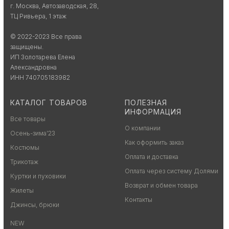
г. Москва, Автозаводская, 28,
ТЦ Ривьера, 1 этаж
© 2022-2023 Все права
защищены.
ИП Золотарева Елена
Александровна
ИНН 740705183982
КАТАЛОГ ТОВАРОВ
ПОЛЕЗНАЯ
ИНФОРМАЦИЯ
Все товары
О компании
Осень-зима’23
Как оформить заказ
Костюмы
Оплата и доставка
Трикотаж
Оплата через систему Долями
Куртки и пуховики
Возврат и обмен товара
Жилеты
Контакты
Джинсы, брюки
NEW