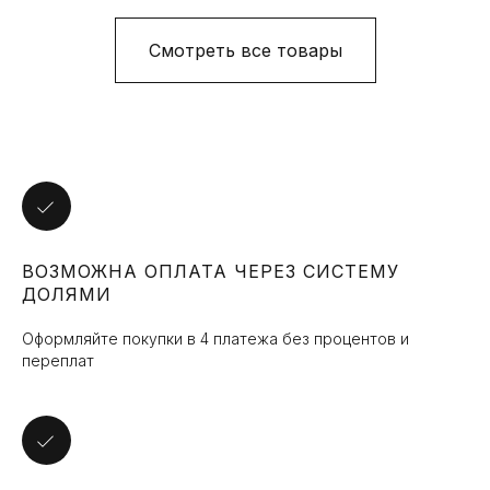
Смотреть все товары
УЗНАВАЙТЕ О НАШИХ
АКЦИЯХ И НОВИНКАХ
ВОЗМОЖНА ОПЛАТА ЧЕРЕЗ СИСТЕМУ
ПЕРВЫМИ
ДОЛЯМИ
Подпишитесь на нашу рассылку и мы
Оформляйте покупки в 4 платежа без процентов и
будем держать вас в курсе наших
переплат
новостей
Я даю согласие на обработку