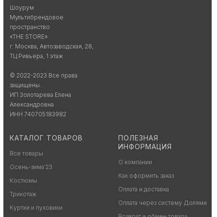
Шоурум
Мультибрендовое
пространство
«THE STORE»
г. Москва, Автозаводская, 28,
ТЦ Ривьера, 1 этаж
© 2022-2023 Все права
защищены.
ИП Золотарева Елена
Александровна
ИНН 740705183982
КАТАЛОГ ТОВАРОВ
ПОЛЕЗНАЯ
ИНФОРМАЦИЯ
Все товары
О компании
Осень-зима’23
Как оформить заказ
Костюмы
Оплата и доставка
Трикотаж
Оплата через систему Долями
Куртки и пуховики
Возврат и обмен товара