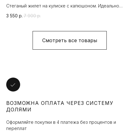
Стеганый жилет на кулиске с капюшоном. Идеально
Ру
теплый, легкий и стильный. Наполнитель - натуральный
3 550
р.
7 900
р.
85
пух.
Смотреть все товары
УЗНАВАЙТЕ О НАШИХ
АКЦИЯХ И НОВИНКАХ
ПЕРВЫМИ
ВОЗМОЖНА ОПЛАТА ЧЕРЕЗ СИСТЕМУ
Подпишитесь на нашу рассылку и мы
ДОЛЯМИ
будем держать вас в курсе наших
новостей
Оформляйте покупки в 4 платежа без процентов и
переплат