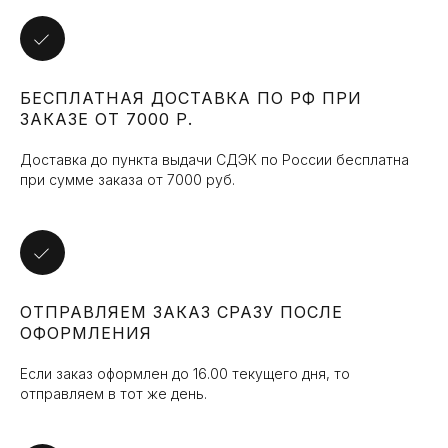
Я даю согласие на обработку
персональных данных в соответствии с
политикой конфиденциальности
и
получения маркетинговой и рекламной
рассылки
БЕСПЛАТНАЯ ДОСТАВКА ПО РФ ПРИ
ЗАКАЗЕ ОТ 7000 Р.
Подписаться
Доставка до пункта выдачи СДЭК по России бесплатна
при сумме заказа от 7000 руб.
ОТПРАВЛЯЕМ ЗАКАЗ СРАЗУ ПОСЛЕ
ОФОРМЛЕНИЯ
Если заказ оформлен до 16.00 текущего дня, то
отправляем в тот же день.