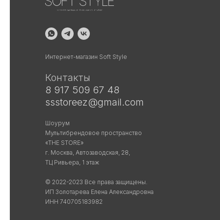
Интернет-магазин Soft Style
Контакты
8 917 509 67 48
ssstoreez@gmail.com
Шоурум
Мультибрендовое пространство
«THE STORE»
г. Москва, Автозаводская, 28,
ТЦ Ривьера, 1 этаж
© 2022-2023 Все права защищены.
ИП Золотарева Елена Александровна
ИНН 740705183982