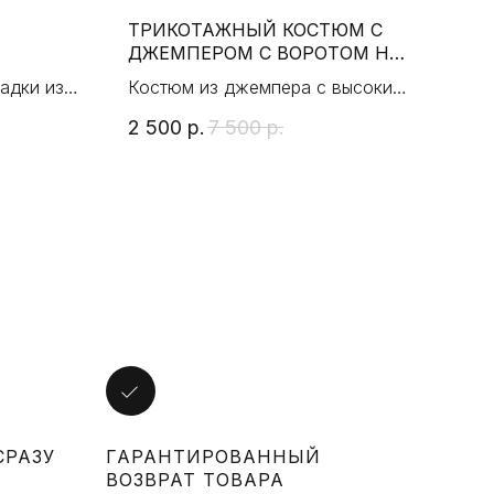
И
ТРИКОТАЖНЫЙ КОСТЮМ С
РУБ
ДЖЕМПЕРОМ С ВОРОТОМ НА
QUA
МОЛНИИ
адки изо
Костюм из джемпера с высоким
Руб
в стиле
горлом на молнии и брюк-
сти
2 500
р.
7 500
р.
1 2
джоггеров
СРАЗУ
ГАРАНТИРОВАННЫЙ
ВОЗВРАТ ТОВАРА