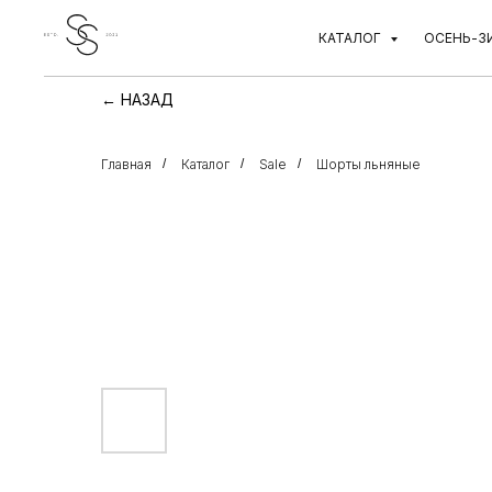
КАТАЛОГ
ОСЕНЬ-З
← НАЗАД
Главная
/
Каталог
/
Sale
/
Шорты льняные